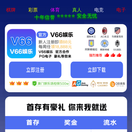
香港论坛资料大全-资料免费精选
获取更多的产品信息
13083679111
网站首页
关于我们
产品中心
新闻资讯
案例展示
服务支持
在线留言
联系我们
稳定土搅拌站
现在位置：
首页
产品中心
稳定土搅拌站