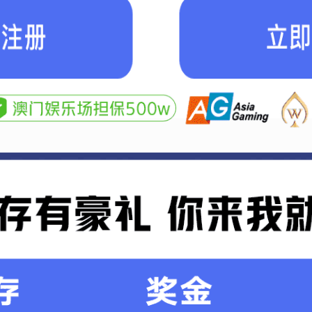
常见问题
产品百科
稳定土一体机发货
香港论坛资料大全位于温县产业集聚区纬二路东段南侧，是一家建筑机械、工
额6000万元。现有员工88人，其中专业技术人员40人。公司主导产品建筑机