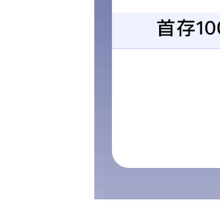
1.5方混凝土搅拌站的价格与配置的联系
拌合站厂家提醒：购买设备不要忘了这几点
主机优选双卧轴式混凝土搅拌机
工地自用小型搅拌站哪个型号好？
120商砼搅拌站的安全保障
建一个拌合站多少钱？跟这个因素有很大的关系
1500水泥搅拌机的价格
上一页
1
2
3
4
5
6
7
8
9
10
11
39
40
41
42
43
44
45
46
47
48
49
50
51
79
80