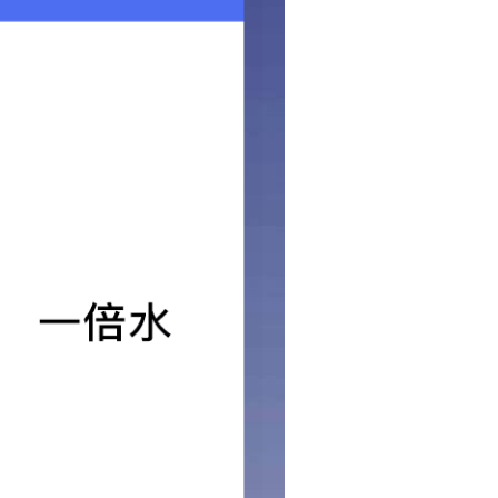
2021-12-15
2021-12-14
2021-12-14
2021-12-13
2021-12-13