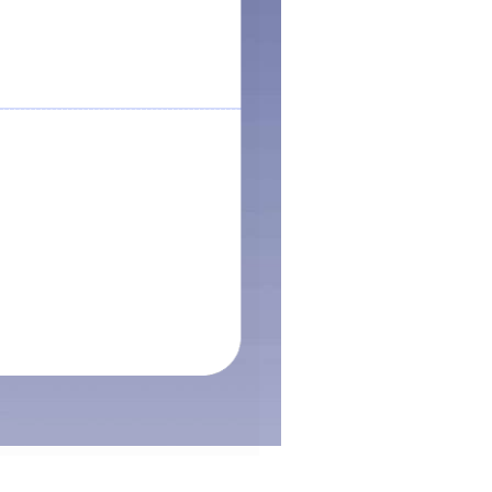
2021-12-11
2021-12-11
2021-12-10
2021-12-10
2021-12-09
2021-12-09
2021-12-08
25
26
27
28
29
30
31
32
33
34
35
36
37
38
66
67
68
69
70
71
72
73
74
75
76
77
78
下一页