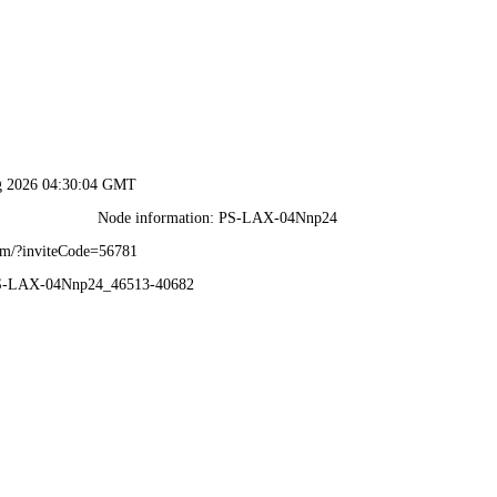
香港论坛资料大全-资料免费精选
重工，混凝土搅拌站设备厂家，移动式搅拌站，
◆混凝土搅拌站 ◆移动式混凝土搅拌站 ◆商混搅拌站设备 ◆水泥搅拌站 ◆搅拌站
中心
新闻资讯
案例展示
服