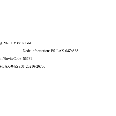
香港论坛资料大全-资料免费精选
重工，混凝土搅拌站设备厂家，移动式搅拌站，
◆混凝土搅拌站 ◆移动式混凝土搅拌站 ◆商混搅拌站设备 ◆水泥搅拌站 ◆搅拌站
中心
新闻资讯
案例展示
服